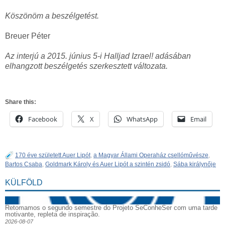
Köszönöm a beszélgetést.
Breuer Péter
Az interjú a 2015. június 5-i Halljad Izrael! adásában
elhangzott beszélgetés szerkesztett változata.
Share this:
Facebook
X
WhatsApp
Email
170 éve született Auer Lipót
,
a Magyar Állami Operaház csellóművésze
,
Bartos Csaba
,
Goldmark Károly és Auer Lipót a szintén zsidó
,
Sába királynője
KÜLFÖLD
Retomamos o segundo semestre do Projeto SeConheSer com uma tarde
motivante, repleta de inspiração.
2026-08-07