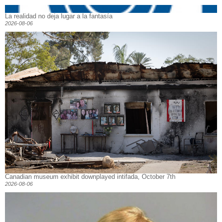
La realidad no deja lugar a la fantasía
2026-08-06
Canadian museum exhibit downplayed intifada, October 7th
2026-08-06