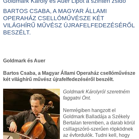
Goldmark Károly és Auer Lipót a szintén zsidó
BARTOS CSABA, A MAGYAR ÁLLAMI
OPERAHÁZ CSELLÓMŰVÉSZE KÉT
VILÁGHÍRŰ MŰVÉSZ ÚJRAFELFEDEZÉSÉRŐL
BESZÉLT.
Goldmark és Auer
Bartos Csaba, a Magyar Állami Operaház csellóművésze
két világhírű művész újrafelfedezéséről beszélt.
Goldmark Károlyról szeretném
faggatni Önt.
Nemrégiben hangzott el
Goldmark Balladája a Székely
Bertalan teremben, a darab körül
csillagszóró-szerűen röpködnek
az évfordulók. Tudni kell, hogy