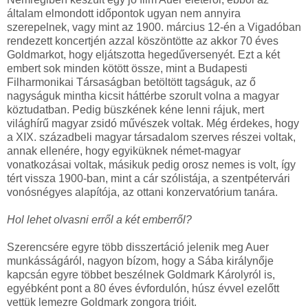
általam elmondott időpontok ugyan nem annyira
szerepelnek, vagy mint az 1900. március 12-én a Vigadóban
rendezett koncertjén azzal köszöntötte az akkor 70 éves
Goldmarkot, hogy eljátszotta hegedűversenyét. Ezt a két
embert sok minden kötött össze, mint a Budapesti
Filharmonikai Társaságban betöltött tagságuk, az ő
nagyságuk mintha kicsit háttérbe szorult volna a magyar
köztudatban. Pedig büszkének kéne lenni rájuk, mert
világhírű magyar zsidó művészek voltak. Még érdekes, hogy
a XIX. századbeli magyar társadalom szerves részei voltak,
annak ellenére, hogy egyiküknek német-magyar
vonatkozásai voltak, másikuk pedig orosz nemes is volt, így
tért vissza 1900-ban, mint a cár szólistája, a szentpétervári
vonósnégyes alapítója, az ottani konzervatórium tanára.
Hol lehet olvasni erről a két emberről?
Szerencsére egyre több disszertáció jelenik meg Auer
munkásságáról, nagyon bízom, hogy a Sába királynője
kapcsán egyre többet beszélnek Goldmark Károlyról is,
egyébként pont a 80 éves évfordulón, húsz évvel ezelőtt
vettük lemezre Goldmark zongora trióit.