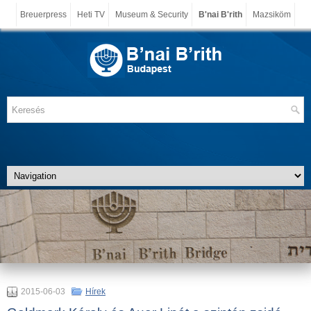
Breuerpress
Heti TV
Museum & Security
B'nai B'rith
Mazsiköm
2015-06-03
Hírek