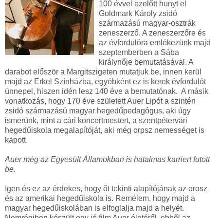
100 évvel ezelőtt hunyt el
Goldmark Károly zsidó
származású magyar-osztrák
zeneszerző. A zeneszerzőre és
az évfordulóra emlékezünk majd
szeptemberben a Sába
királynője bemutatásával. A
darabot először a Margitszigeten mutatjuk be, innen kerül
majd az Erkel Színházba, egyébként ez is kerek évfordulót
ünnepel, hiszen idén lesz 140 éve a bemutatónak. A másik
vonatkozás, hogy 170 éve született Auer Lipót a szintén
zsidó származású magyar hegedűpedagógus, aki úgy
ismerünk, mint a cári koncertmestert, a szentpétervári
hegedűiskola megalapítóját, aki még orpsz nemességet is
kapott.
Auer még az Egyesült Államokban is hatalmas karriert futott
be.
Igen és ez az érdekes, hogy őt tekinti alapítójának az orosz
és az amerikai hegedűiskola is. Remélem, hogy majd a
magyar hegedűiskolában is elfoglalja majd a helyét.
Nemrégiben készült egy jó film Auer életéről, ebből az