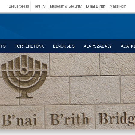
Breuerpress
Heti TV
Museum & Security
B'nai B'rith
Mazsiköm
NTŐ
TÖRTÉNETÜNK
ELNÖKSÉG
ALAPSZABÁLY
ADATK