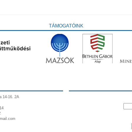
TÁMOGATÓINK
a 14-16. 2A
14
2
gmail.com