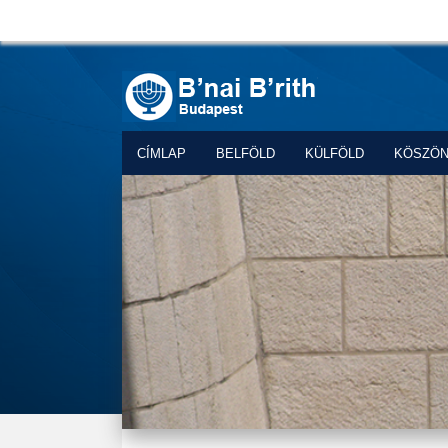
CÍMLAP
BELFÖLD
KÜLFÖLD
KÖSZÖ