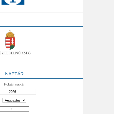
NAPTÁR
Polgári naptár