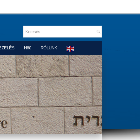
EZELÉS
H80
RÓLUNK