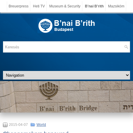
Breuerpress
Heti TV
Museum & Security
B'nai B'rith
Mazsiköm
2015-04-07
World