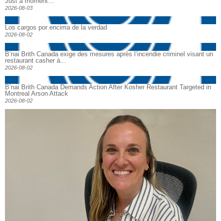
Just a moment…
2026-08-03
Los cargos por encima de la verdad
2026-08-02
B’nai Brith Canada exige des mesures après l’incendie criminel visant un
restaurant casher à...
2026-08-02
B’nai Brith Canada Demands Action After Kosher Restaurant Targeted in
Montreal Arson Attack
2026-08-02