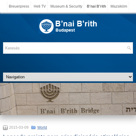
Breuerpress
Heti TV
Museum & Security
B'nai B'rith
Mazsiköm
2015-03-09
World