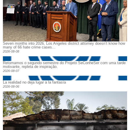
Seven months into 2026, Los Angeles district attorney doesn’t know how
many of 66 hate crime cases...
2026-08-08
Retomamos o segundo semestre do Projeto SeConheSer com uma tarde
motivante, repleta de inspiração.
2026-08-07
La realidad no deja lugar a la fantasía
2026-08-06