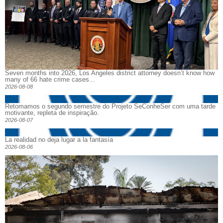
Seven months into 2026, Los Angeles district attorney doesn’t know how
many of 66 hate crime cases...
2026-08-08
Retomamos o segundo semestre do Projeto SeConheSer com uma tarde
motivante, repleta de inspiração.
2026-08-07
La realidad no deja lugar a la fantasía
2026-08-06