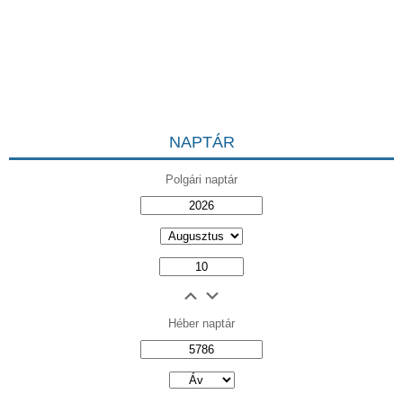
NAPTÁR
Polgári naptár
Héber naptár
אב