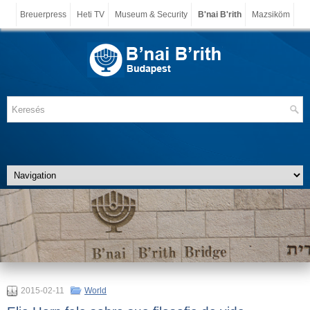
Breuerpress
Heti TV
Museum & Security
B'nai B'rith
Mazsiköm
2015-02-11
World