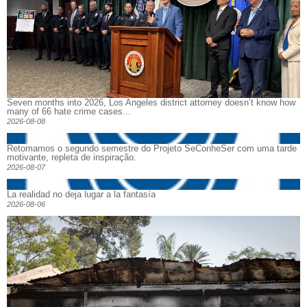
Seven months into 2026, Los Angeles district attorney doesn’t know how
many of 66 hate crime cases...
2026-08-08
Retomamos o segundo semestre do Projeto SeConheSer com uma tarde
motivante, repleta de inspiração.
2026-08-07
La realidad no deja lugar a la fantasía
2026-08-06