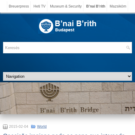
Breuerpress
Heti TV
Museum & Security
B'nai B'rith
Mazsiköm
2015-02-04
World