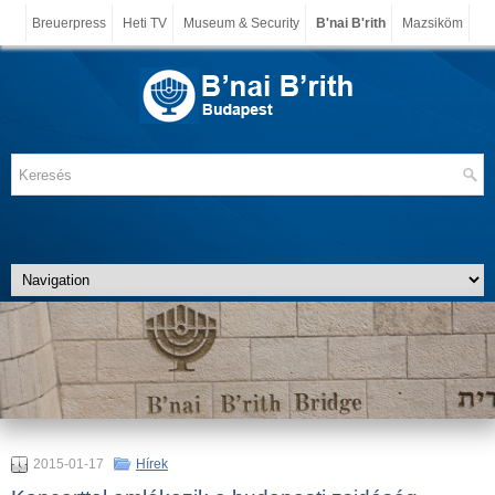
Breuerpress
Heti TV
Museum & Security
B'nai B'rith
Mazsiköm
2015-01-17
Hírek