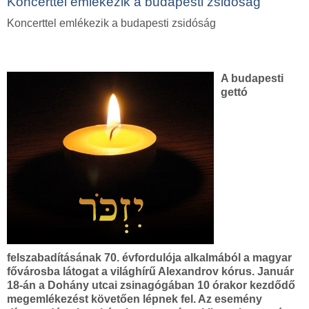
Koncerttel emlékezik a budapesti zsidóság
Koncerttel emlékezik a budapesti zsidóság
A budapesti
gettó
felszabadításának 70. évfordulója alkalmából a magyar
fővárosba látogat a világhírű Alexandrov kórus. Január
18-án a Dohány utcai zsinagógában 10 órakor kezdődő
megemlékezést követően lépnek fel. Az esemény