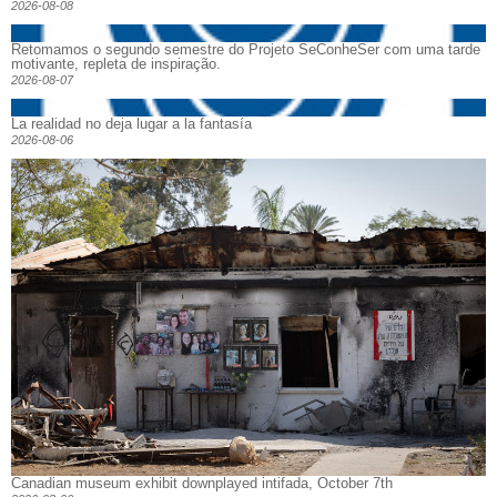
2026-08-08
Retomamos o segundo semestre do Projeto SeConheSer com uma tarde
motivante, repleta de inspiração.
2026-08-07
La realidad no deja lugar a la fantasía
2026-08-06
Canadian museum exhibit downplayed intifada, October 7th