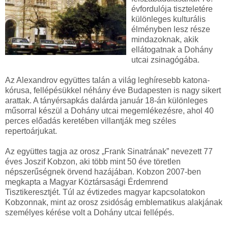
évfordulója tiszteletére
különleges kulturális
élményben lesz része
mindazoknak, akik
ellátogatnak a Dohány
utcai zsinagógába.
Az Alexandrov együttes talán a világ leghíresebb katona-
kórusa, fellépésükkel néhány éve Budapesten is nagy sikert
arattak. A tányérsapkás dalárda január 18-án különleges
műsorral készül a Dohány utcai megemlékezésre, ahol 40
perces előadás keretében villantják meg széles
repertoárjukat.
Az együttes tagja az orosz „Frank Sinatrának” nevezett 77
éves Joszif Kobzon, aki több mint 50 éve töretlen
népszerűségnek örvend hazájában. Kobzon 2007-ben
megkapta a Magyar Köztársasági Érdemrend
Tisztikeresztjét. Túl az évtizedes magyar kapcsolatokon
Kobzonnak, mint az orosz zsidóság emblematikus alakjának
személyes kérése volt a Dohány utcai fellépés.