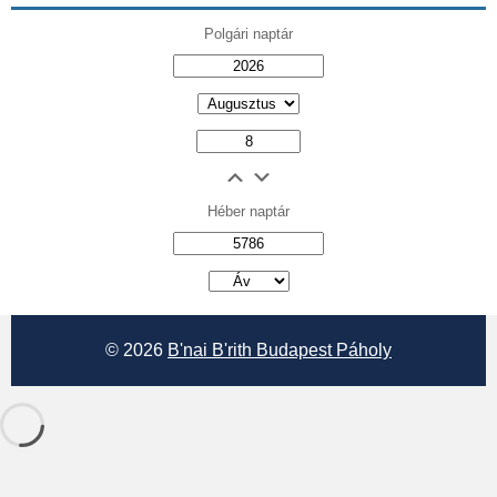
Polgári naptár
Héber naptár
אב
© 2026
B'nai B'rith Budapest Páholy