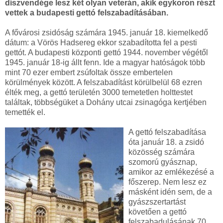
díszvendége lesz két olyan veterán, akik egykoron részt
vettek a budapesti gettó felszabadításában.
A fővárosi zsidóság számára 1945. január 18. kiemelkedő
dátum: a Vörös Hadsereg ekkor szabadította fel a pesti
gettót. A budapesti központi gettó 1944. november végétől
1945. január 18-ig állt fenn. Ide a magyar hatóságok több
mint 70 ezer embert zsúfoltak össze embertelen
körülmények között. A felszabadítást körülbelül 68 ezren
élték meg, a gettó területén 3000 temetetlen holttestet
találtak, többségüket a Dohány utcai zsinagóga kertjében
temették el.
A gettó felszabadítása
óta január 18. a zsidó
közösség számára
szomorú gyásznap,
amikor az emlékezésé a
főszerep. Nem lesz ez
másként idén sem, de a
gyászszertartást
követően a gettó
felszabadulásának 70.