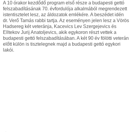
A 10 órakor kezdődő program első része a budapesti gettó
felszabadításának 70. évfordulója alkalmából megrendezett
istentisztelet lesz, az áldozatok emlékére. A beszédet idén
dr. Verő Tamás rabbi tartja. Az eseményen jelen lesz a Vörös
Hadsereg két veteránja, Kacevics Lev Szergejevics és
Elltekov Jurij Anatoljevics, akik egykoron részt vettek a
budapesti gettó felszabadításában. A két 90 év fölötti veterán
előtt külön is tisztelegnek majd a budapesti gettó egykori
lakói.