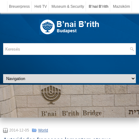
Breuerpress
Heti TV
Museum & Security
B'nai B'rith
Mazsiköm
2014-12-05
World