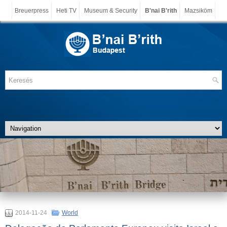
Breuerpress
Heti TV
Museum & Security
B'nai B'rith
Mazsiköm
2014-11-24
World