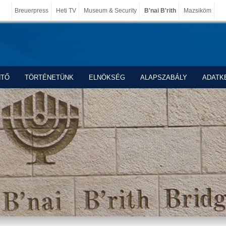
Breuerpress
Heti TV
Museum & Security
B'nai B'rith
Mazsiköm
NTŐ
TÖRTÉNETÜNK
ELNÖKSÉG
ALAPSZABÁLY
ADATK