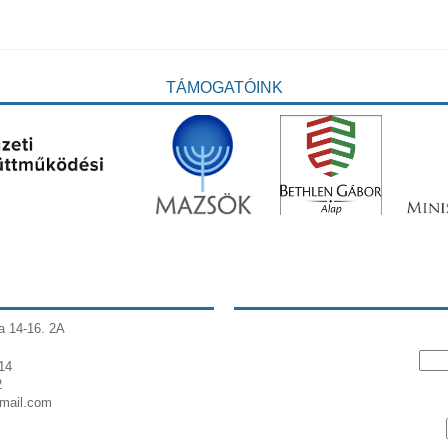
TÁMOGATÓINK
a 14-16. 2A
14
2
gmail.com