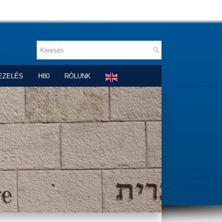
EZELÉS
H80
RÓLUNK