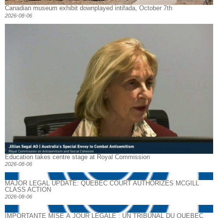
Canadian museum exhibit downplayed intifada, October 7th
2026-08-06
Education takes centre stage at Royal Commission
2026-08-06
MAJOR LEGAL UPDATE: QUEBEC COURT AUTHORIZES MCGILL
CLASS ACTION
2026-08-06
IMPORTANTE MISE À JOUR LÉGALE : UN TRIBUNAL DU QUÉBEC