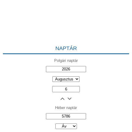
NAPTÁR
Polgári naptár
Héber naptár