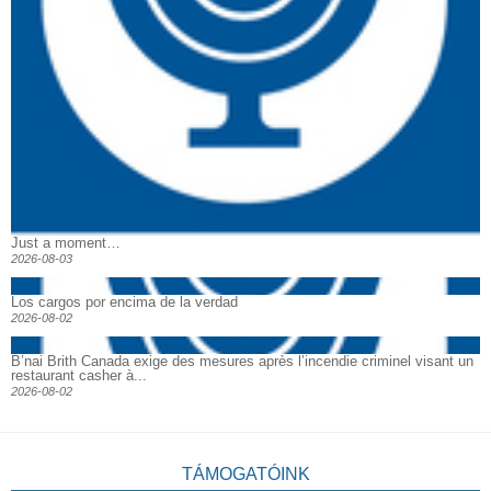
Just a moment…
2026-08-03
Los cargos por encima de la verdad
2026-08-02
B’nai Brith Canada exige des mesures après l’incendie criminel visant un
restaurant casher à...
2026-08-02
TÁMOGATÓINK