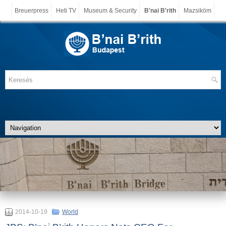
Breuerpress
Heti TV
Museum & Security
B'nai B'rith
Mazsiköm
2014-10-19
World