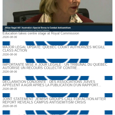
Education takes centre stage at Royal Commission
2026-08-06
MAJOR LEGAL UPDATE: QUEBEC COURT AUTHORIZES MCGILL
CLASS ACTION
2026-08-06
IMPORTANTE MISE À JOUR LÉGALE : UN TRIBUNAL DU QUÉBEC
AUTORISE UN RECOURS COLLECTIF CONTRE...
2026-08-06
DECLARATION CONJOINTE : DES ASSOCIATIONS JUIVES
APPELENT A AGIR APRES LA PUBLICATION D’UN RAPPORT...
2026-08-05
JOINT STATEMENT: JEWISH GROUPS CALL FOR ACTION AFTER
REPORT REVEALS CAMPUS ANTISEMITISM CRISIS
2026-08-05