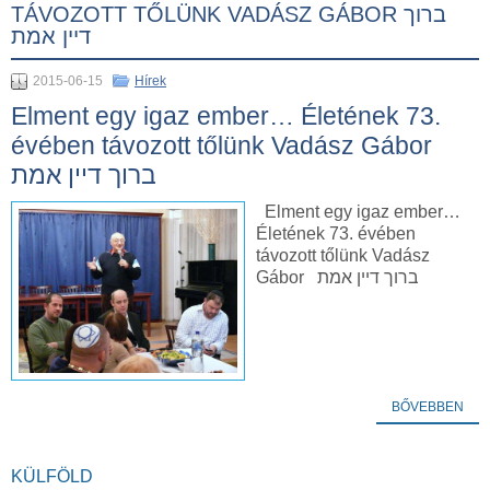
TÁVOZOTT TŐLÜNK VADÁSZ GÁBOR ברוך
דיין אמת
2015-06-15
Hírek
Elment egy igaz ember… Életének 73.
évében távozott tőlünk Vadász Gábor
ברוך דיין אמת
Elment egy igaz ember…
Életének 73. évében
távozott tőlünk Vadász
Gábor ברוך דיין אמת
BŐVEBBEN
KÜLFÖLD