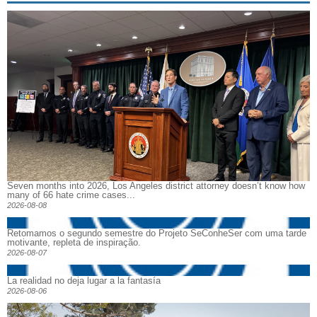
Seven months into 2026, Los Angeles district attorney doesn’t know how
many of 66 hate crime cases...
2026-08-08
Retomamos o segundo semestre do Projeto SeConheSer com uma tarde
motivante, repleta de inspiração.
2026-08-07
La realidad no deja lugar a la fantasía
2026-08-06