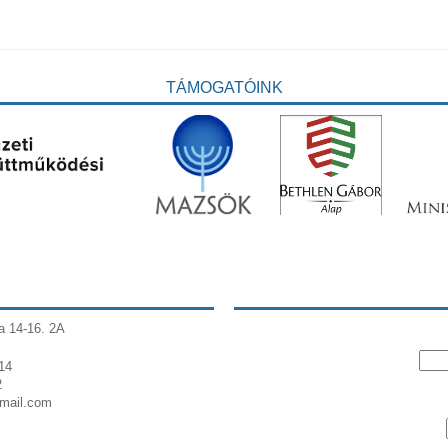
TÁMOGATÓINK
a 14-16. 2A
14
2
gmail.com