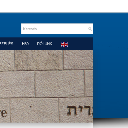
EZELÉS
H80
RÓLUNK