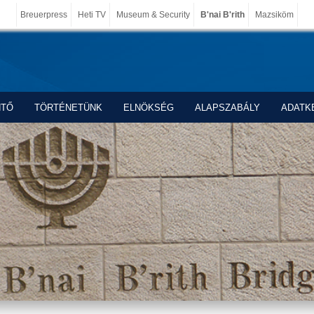
Breuerpress
Heti TV
Museum & Security
B'nai B'rith
Mazsiköm
NTŐ
TÖRTÉNETÜNK
ELNÖKSÉG
ALAPSZABÁLY
ADATK