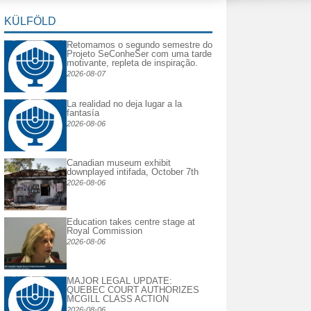
KÜLFÖLD
Retomamos o segundo semestre do
Projeto SeConheSer com uma tarde
motivante, repleta de inspiração.
2026-08-07
La realidad no deja lugar a la
fantasía
2026-08-06
Canadian museum exhibit
downplayed intifada, October 7th
2026-08-06
Education takes centre stage at
Royal Commission
2026-08-06
MAJOR LEGAL UPDATE:
QUEBEC COURT AUTHORIZES
MCGILL CLASS ACTION
2026-08-06