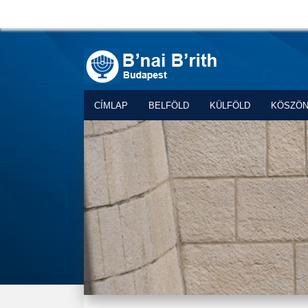
CÍMLAP
BELFÖLD
KÜLFÖLD
KÖSZÖ