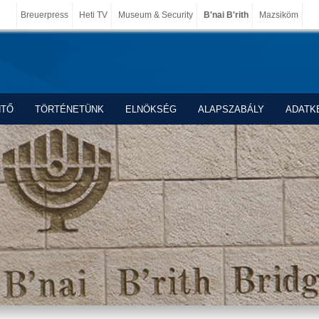
Breuerpress
Heti TV
Museum & Security
B'nai B'rith
Mazsiköm
NTŐ
TÖRTÉNETÜNK
ELNÖKSÉG
ALAPSZABÁLY
ADATK