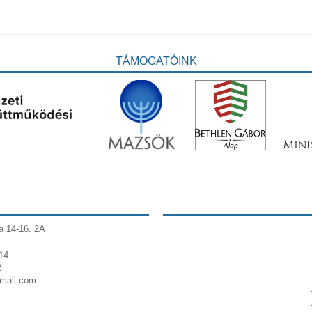
TÁMOGATÓINK
a 14-16. 2A
14
2
gmail.com