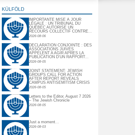
KÜLFÖLD
IMPORTANTE MISE À JOUR
LÉGALE : UN TRIBUNAL DU
QUÉBEC AUTORISE UN
RECOURS COLLECTIF CONTRE...
2026-08-06
DECLARATION CONJOINTE : DES
ASSOCIATIONS JUIVES
APPELENT A AGIR APRES LA
PUBLICATION D’UN RAPPORT...
2026-08-05
JOINT STATEMENT: JEWISH
GROUPS CALL FOR ACTION
AFTER REPORT REVEALS
CAMPUS ANTISEMITISM CRISIS
2026-08-05
Letters to the Editor, August 7 2026
– The Jewish Chronicle
2026-08-05
Just a moment…
2026-08-03