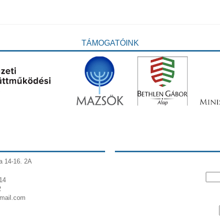
TÁMOGATÓINK
a 14-16. 2A
14
2
gmail.com