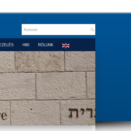
EZELÉS
H80
RÓLUNK