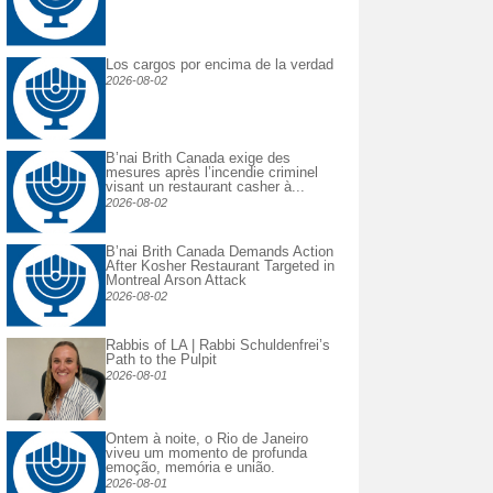
Los cargos por encima de la verdad
2026-08-02
B’nai Brith Canada exige des
mesures après l’incendie criminel
visant un restaurant casher à...
2026-08-02
B’nai Brith Canada Demands Action
After Kosher Restaurant Targeted in
Montreal Arson Attack
2026-08-02
Rabbis of LA | Rabbi Schuldenfrei’s
Path to the Pulpit
2026-08-01
Ontem à noite, o Rio de Janeiro
viveu um momento de profunda
emoção, memória e união.
2026-08-01