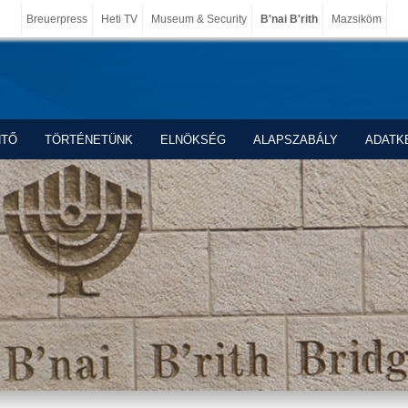
Breuerpress
Heti TV
Museum & Security
B'nai B'rith
Mazsiköm
NTŐ
TÖRTÉNETÜNK
ELNÖKSÉG
ALAPSZABÁLY
ADATK